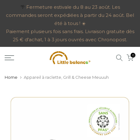
Go
🌴
Fermeture estivale du 8 au 23 août. Les
commandes seront expédiées à partir du 24 août. Bel
to
été à tous ! ☀️
content
Paiement plusieurs fois sans frais. Livraison gratuite dès
25 € d'achat, 1 à 3 jours ouvrés avec Chronopost.
0
Home
Appareil à raclette, Grill & Cheese Meuuuh