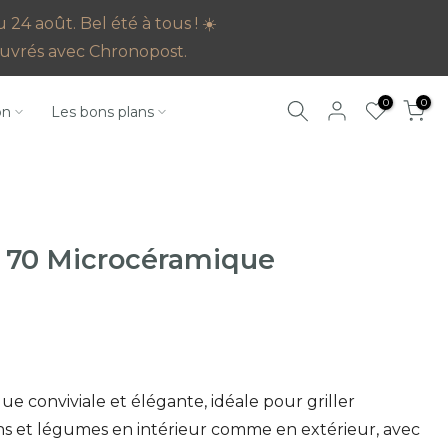
4 août. Bel été à tous ! ☀️
s ouvrés avec Chronopost.
0
0
on
Les bons plans
 70 Microcéramique
e conviviale et élégante, idéale pour griller
ns et légumes en intérieur comme en extérieur, avec