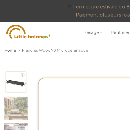
Go
🌴
Fermeture estivale du 8 
to
Paiement plusieurs fois 
content
Pesage
Petit éle
Home
Plancha, Wood 70 Microcéramique