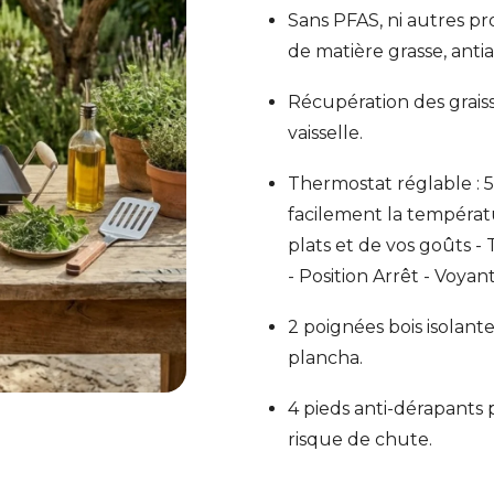
Sans PFAS, ni autres pr
de matière grasse, anti
Récupération des graiss
vaisselle.
Thermostat réglable : 5 
facilement la températ
plats et de vos goûts -
- Position Arrêt - Voya
2 poignées bois isolant
plancha.
4 pieds anti-dérapants p
risque de chute.