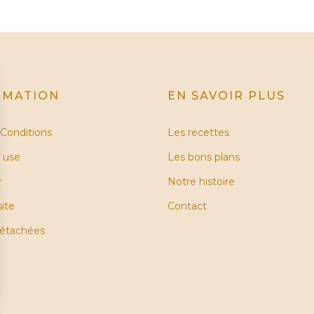
RMATION
EN SAVOIR PLUS
Conditions
Les recettes
 use
Les bons plans
y
Notre histoire
site
Contact
détachées