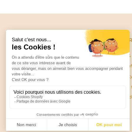
INFO
Terms & 
Terms of
Little balance
Warrant
ZA Les Petites Ruelles
28130 SAINT PIAT
Plan du 
Pièces 
Contact us