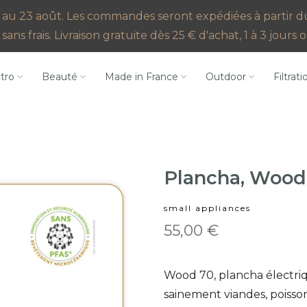
au 23 août. Les commandes seront expédiées à partir du 2
sans frais. Livraison gratuite dès 25 € d'achat, 1 à 3 jour
ctro
Beauté
Made in France
Outdoor
Filtrati
Plancha, Wood
small appliances
55,00 €
Wood 70, plancha électriqu
sainement viandes, poisso