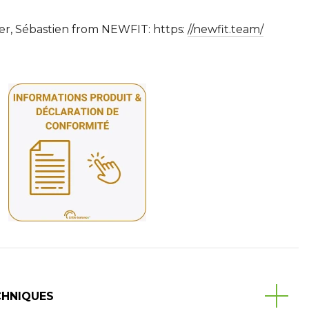
ner, Sébastien from NEWFIT: https:
//newfit.team/
CHNIQUES