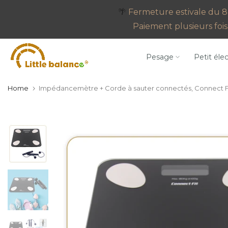
Go
🌴
Fermeture estivale du 8 
to
Paiement plusieurs fois 
content
Pesage
Petit éle
Home
Impédancemètre + Corde à sauter connectés, Connect F