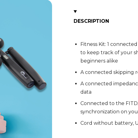
DESCRIPTION
Fitness Kit: 1 connect
to keep track of your 
beginners alike
A connected skipping ro
A connected impedance
data
Connected to the FITDA
synchronization on you
Cord without battery, 