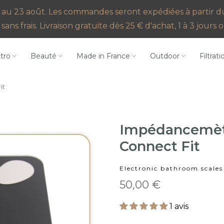
au 23 août. Les commandes seront expédiées à partir du 2
sans frais. Livraison gratuite dès 25 € d'achat, 1 à 3 jour
ctro
Beauté
Made in France
Outdoor
Filtrati
it
Impédancemètr
Connect Fit
Electronic bathroom scales
50,00 €
1 avis