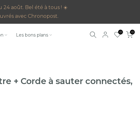
4 août. Bel été à tous ! ☀️
s ouvrés avec Chronopost.
0
0
on
Les bons plans
e + Corde à sauter connectés,