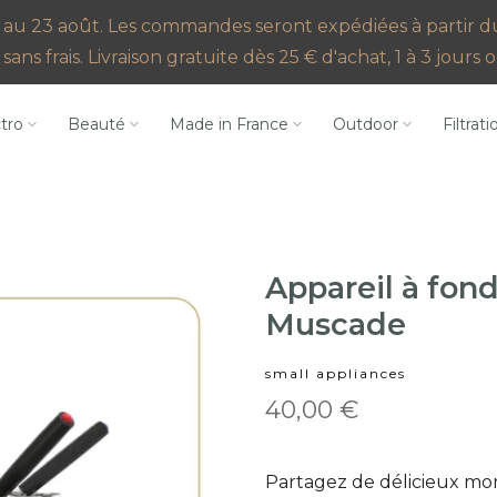
au 23 août. Les commandes seront expédiées à partir du 2
sans frais. Livraison gratuite dès 25 € d'achat, 1 à 3 jour
ctro
Beauté
Made in France
Outdoor
Filtrati
Appareil à fon
Muscade
small appliances
40,00 €
Partagez de délicieux mom