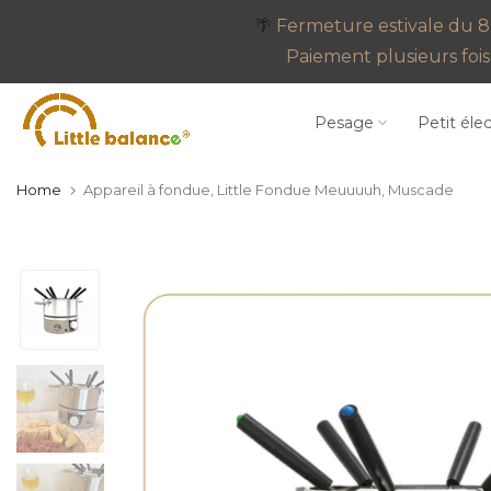
Go
🌴
Fermeture estivale du 8 
to
Paiement plusieurs fois 
content
Pesage
Petit éle
Home
Appareil à fondue, Little Fondue Meuuuuh, Muscade