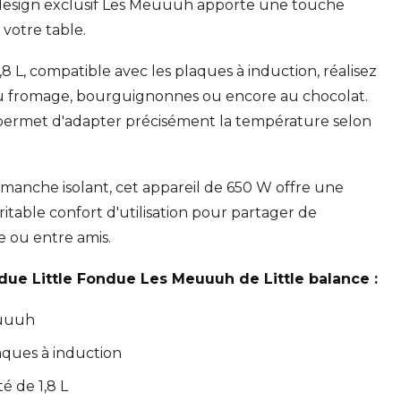
 design exclusif Les Meuuuh apporte une touche
 votre table.
8 L, compatible avec les plaques à induction, réalisez
u fromage, bourguignonnes ou encore au chocolat.
permet d'adapter précisément la température selon
 manche isolant, cet appareil de 650 W offre une
ritable confort d'utilisation pour partager de
e ou entre amis.
ndue Little Fondue Les Meuuuh de Little balance :
euuuh
aques à induction
é de 1,8 L