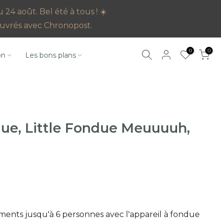
4 août. Bel été à tous ! ☀️
s ouvrés avec Chronopost.
0
0
on
Les bons plans
due, Little Fondue Meuuuuh,
ents jusqu'à 6 personnes avec l'appareil à fondue