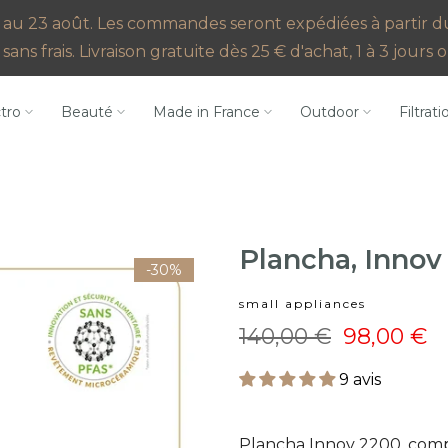
au 23 août. Les commandes seront expédiées à partir du 2
sans frais. Livraison gratuite dès 25 € d'achat, 1 à 3 jour
ctro
Beauté
Made in France
Outdoor
Filtrati
Plancha, Inno
-30%
small appliances
140,00 €
98,00 €
9 avis
Plancha Innov 2200, compa