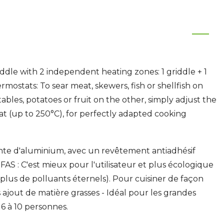
riddle with 2 independent heating zones: 1 griddle + 1
rmostats: To sear meat, skewers, fish or shellfish on
tables, potatoes or fruit on the other, simply adjust the
t (up to 250°C), for perfectly adapted cooking
nte d'aluminium, avec un revêtement antiadhésif
AS : C'est mieux pour l'utilisateur et plus écologique
plus de polluants éternels). Pour cuisiner de façon
s ajout de matière grasses - Idéal pour les grandes
: 6 à 10 personnes.