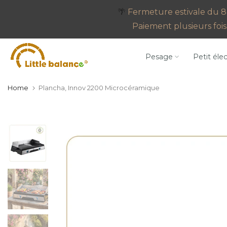
Go
🌴
Fermeture estivale du 8 
to
Paiement plusieurs fois 
content
Pesage
Petit éle
Home
Plancha, Innov 2200 Microcéramique