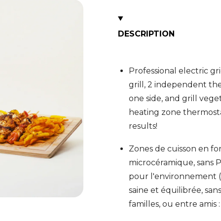
DESCRIPTION
Professional electric g
grill, 2 independent the
one side, and grill vege
heating zone thermosta
results!
Zones de cuisson en fo
microcéramique, sans PF
pour l'environnement (
saine et équilibrée, san
familles, ou entre amis 