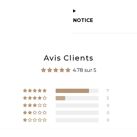
NOTICE
Avis Clients
4.78 sur 5
7
2
0
0
0