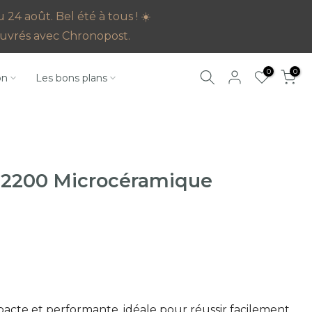
4 août. Bel été à tous ! ☀️
s ouvrés avec Chronopost.
0
0
on
Les bons plans
v 2200 Microcéramique
cte et performante, idéale pour réussir facilement