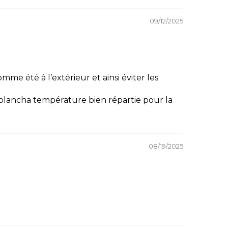
09/12/2025
me été à l’extérieur et ainsi éviter les
é plancha température bien répartie pour la
.
08/19/2025