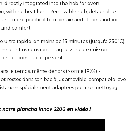
ron, directly integrated into the hob for even
on, with no heat loss - Removable hob, detachable
er and more practical to maintain and clean, u
indoor
round comfort!
ultra rapide, en moins de 15 minutes (jusqu'à 250°C),
es serpentins couvrant chaque zone de cuisson -
-projections et coupe vent.
t dans le temps, même dehors (Norme IPX4) -
 et restes dans son bac à jus amovible, compatible lave
résistances spécialement adaptées pour un nettoyage
 notre plancha Innov 2200 en vidéo !