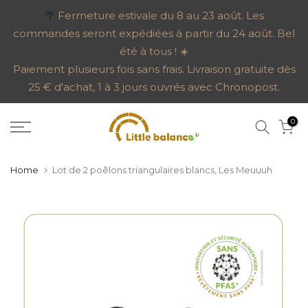
Go
🌴
Fermeture estivale du 8 au 23 août. Les
commandes seront expédiées à partir du 24 août. Bel
to
été à tous ! ☀️
content
Paiement plusieurs fois sans frais. Livraison gratuite dès
25 € d'achat, 1 à 3 jours ouvrés avec Chronopost.
0
Home
Lot de 2 poêlons triangulaires blancs, Les Meuuuh