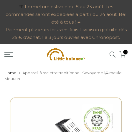
Go
🌴
Fermeture estivale du 8 au 23 août. Les
commandes seront expédiées à partir du 24 août. Bel
to
été à tous ! ☀️
content
Paiement plusieurs fois sans frais. Livraison gratuite dès
25 € d'achat, 1 à 3 jours ouvrés avec Chronopost.
0
Home
Appareil à raclette traditionnel, Savoyarde 1/4 meule
Meuuuh