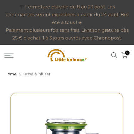
Go
🌴
Fermeture estivale du 8 au 23 août. Les
commandes seront expédiées à partir du 24 août. Bel
to
été à tous ! ☀️
content
Paiement plusieurs fois sans frais. Livraison gratuite dès
25 € d'achat, 1 à 3 jours ouvrés avec Chronopost.
0
Home
Tasse à infuser