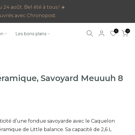
4 août. Bel été à tous ! ☀️
s ouvrés avec Chronopost.
0
0
on
Les bons plans
éramique, Savoyard Meuuuh 8
ticité d’une fondue savoyarde avec le Caquelon
mique de Little balance. Sa capacité de 2,6 L