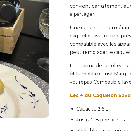
convient parfaitement au
à partager.
Une conception en cérami
caquelon assure une présen
compatible avec les appa
peut remplacer le caquelo
Le charme de la collectio
et le motif exclusif Marg
vos repas. Compatible lave-v
Les + du Caquelon Savo
Capacité 2,6 L
Jusqu’à 8 personnes
Véritable caquelon en