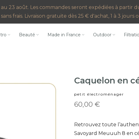
au 23 août. Les commandes seront expédiées à partir du 2
sans frais. Livraison gratuite dès 25 € d'achat, 1 à 3 jour
ctro
Beauté
Made in France
Outdoor
Filtrati
Caquelon en c
petit électroménager
60,00 €
Retrouvez toute l’authen
Savoyard Meuuuh 8 en céra