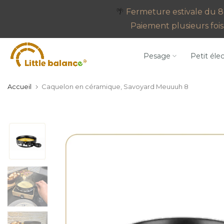
Aller
🌴
Fermeture estivale du 8 
au
Paiement plusieurs fois 
contenu
Pesage
Petit éle
Accueil
Caquelon en céramique, Savoyard Meuuuh 8