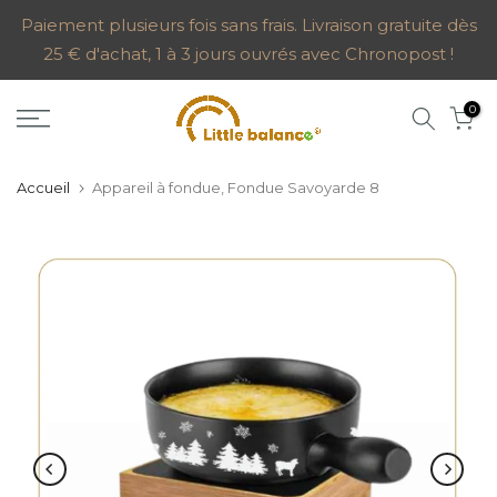
Aller
Paiement plusieurs fois sans frais. Livraison gratuite dès
25 € d'achat, 1 à 3 jours ouvrés avec Chronopost !
au
contenu
0
Accueil
Appareil à fondue, Fondue Savoyarde 8