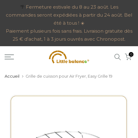
Aller
🌴
Fermeture estivale du 8 au 23 août. Les
commandes seront expédiées à partir du 24 août. Bel
au
été à tous ! ☀️
contenu
Paiement plusieurs fois sans frais. Livraison gratuite dès
25 € d'achat, 1 à 3 jours ouvrés avec Chronopost.
0
Accueil
Grille de cuisson pour Air Fryer, Easy Grille 19