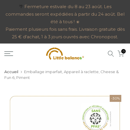
Aller
🌴
Fermeture estivale du 8 au 23 août. Les
commandes seront expédiées à partir du 24 août. Bel
au
été à tous ! ☀️
contenu
Paiement plusieurs fois sans frais. Livraison gratuite dès
25 € d'achat, 1 à 3 jours ouvrés avec Chronopost.
0
Accueil
Emballage imparfait, Appareil à raclette, Cheese &
Fun 6, Piment
-30%