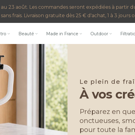
au 23 août. Les commandes seront expédiées à partir du 2
sans frais. Livraison gratuite dès 25 € d'achat, 1 à 3 jour
ctro
Beauté
Made in France
Outdoor
Filtrati
Le plein de fra
À vos cré
Préparez en que
onctueuses, smo
pour toute la fam