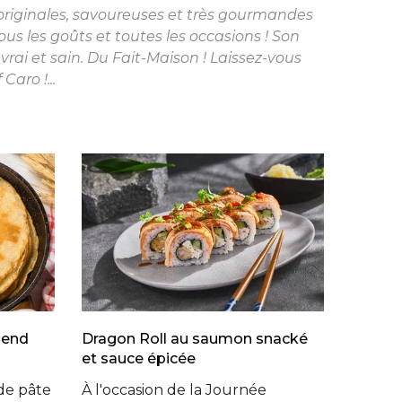
 originales, savoureuses et très gourmandes
tous les goûts et toutes les occasions ! Son
 vrai et sain. Du Fait-Maison ! Laissez-vous
Caro !...
lend
Dragon Roll au saumon snacké
et sauce épicée
de pâte
À l'occasion de la Journée