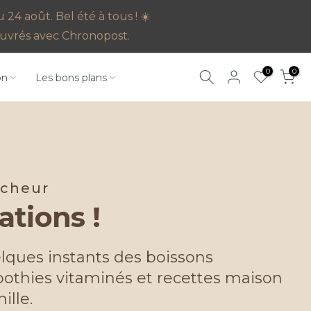
4 août. Bel été à tous ! ☀️
s ouvrés avec Chronopost.
0
0
on
Les bons plans
îcheur
ations !
lques instants des boissons
othies vitaminés et recettes maison
ille.