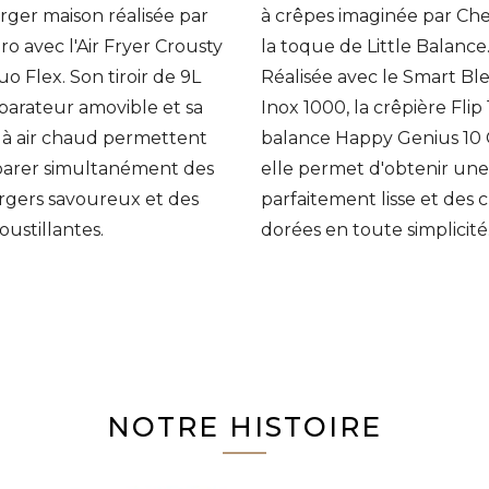
er maison réalisée par
à crêpes imaginée par Che
ro avec l'Air Fryer Crousty
la toque de Little Balance
uo Flex. Son tiroir de 9L
Réalisée avec le Smart Bl
parateur amovible et sa
Inox 1000, la crêpière Flip 1
 à air chaud permettent
balance Happy Genius 10 
parer simultanément des
elle permet d'obtenir une
gers savoureux et des
parfaitement lisse et des 
roustillantes.
dorées en toute simplicité
NOTRE HISTOIRE