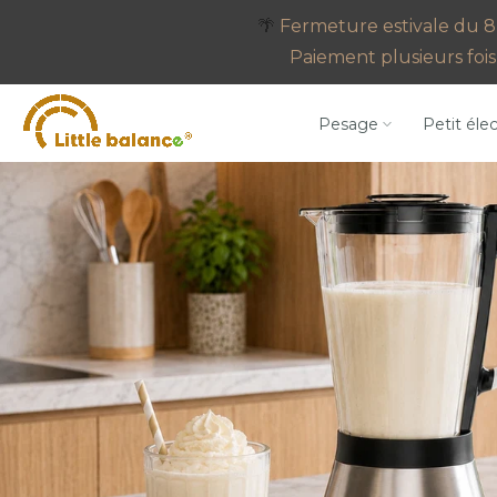
Aller
🌴
Fermeture estivale du 8 
au
Paiement plusieurs fois 
contenu
Pesage
Petit éle