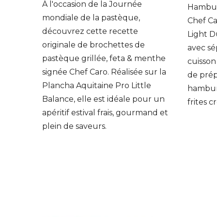
À l'occasion de la Journée
éparer
Hamburg
mondiale de la pastèque,
pour
Chef Ca
découvrez cette recette
Light D
originale de brochettes de
avec sé
pastèque grillée, feta & menthe
cuisson
signée Chef Caro. Réalisée sur la
de pré
Plancha Aquitaine Pro Little
hambur
Balance, elle est idéale pour un
frites c
apéritif estival frais, gourmand et
plein de saveurs.