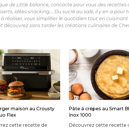
que de Little balance, concocte pour vous des recettes
sserts, idées snacking…. Du sucré au salé, il y en a pour 
 à réaliser, vous simplifier le quotidien tout en cuisinant
t découvrez sans tarder les créations culinaires de Chef 
ger maison au Crousty
Pâte à crêpes au Smart B
uo Flex
Inox 1000
ez cette recette de
Découvrez cette recette 