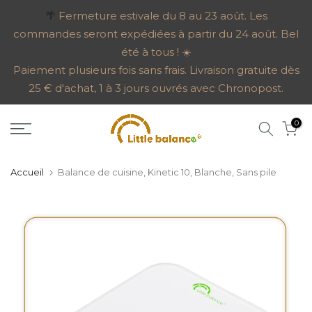
Aller
🌴
Fermeture estivale du 8 au 23 août. Les
commandes seront expédiées à partir du 24 août. Bel
au
été à tous ! ☀️
contenu
Paiement plusieurs fois sans frais. Livraison gratuite dès
25 € d'achat, 1 à 3 jours ouvrés avec Chronopost.
0
Accueil
Balance de cuisine, Kinetic 10, Blanche, Sans pile