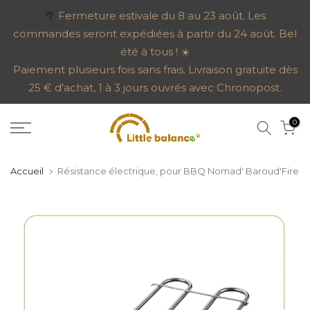
Aller
🌴
Fermeture estivale du 8 au 23 août. Les
commandes seront expédiées à partir du 24 août. Bel
au
été à tous ! ☀️
contenu
Paiement plusieurs fois sans frais. Livraison gratuite dès
25 € d'achat, 1 à 3 jours ouvrés avec Chronopost.
0
Accueil
Résistance électrique, pour BBQ Nomad' Baroud'Fire