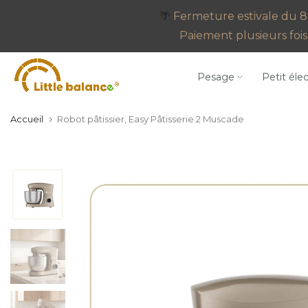
Aller
🌴
Fermeture estivale du 8 
au
Paiement plusieurs fois 
contenu
Pesage
Petit éle
Accueil
Robot pâtissier, Easy Pâtisserie 2 Muscade