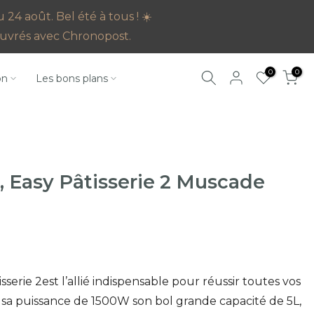
4 août. Bel été à tous ! ☀️
s ouvrés avec Chronopost.
0
0
on
Les bons plans
r, Easy Pâtisserie 2 Muscade
isserie 2est l’allié indispensable pour réussir toutes vos
 sa puissance de 1500W son bol grande capacité de 5L,