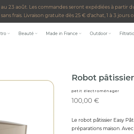
au 23 août. Les commandes seront expédiées à partir du 2
sans frais. Livraison gratuite dès 25 € d'achat, 1 à 3 jour
ctro
Beauté
Made in France
Outdoor
Filtrati
Robot pâtissie
petit électroménager
100,00 €
Le robot pâtissier Easy Pât
préparations maison. Avec