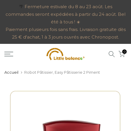
Aller
🌴
Fermeture estivale du 8 au 23 août. Les
commandes seront expédiées à partir du 24 août. Bel
au
été à tous ! ☀️
contenu
Paiement plusieurs fois sans frais. Livraison gratuite dès
25 € d'achat, 1 à 3 jours ouvrés avec Chronopost.
0
Accueil
Robot Pâtissier, Easy Pâtisserie 2 Piment