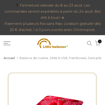
Aller
🌴
Fermeture estivale du 8 au 23 août. Les
commandes seront expédiées à partir du 24 août. Bel
au
été à tous ! ☀️
contenu
Paiement plusieurs fois sans frais. Livraison gratuite dès
25 € d'achat, 1 à 3 jours ouvrés avec Chronopost.
0
Accueil
Balance de cuisine, Slide 6 USB, Framboises, Sans pile