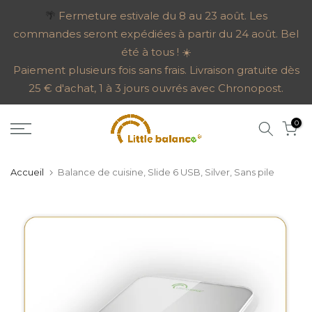
Aller
🌴
Fermeture estivale du 8 au 23 août. Les
commandes seront expédiées à partir du 24 août. Bel
au
été à tous ! ☀️
contenu
Paiement plusieurs fois sans frais. Livraison gratuite dès
25 € d'achat, 1 à 3 jours ouvrés avec Chronopost.
0
Accueil
Balance de cuisine, Slide 6 USB, Silver, Sans pile