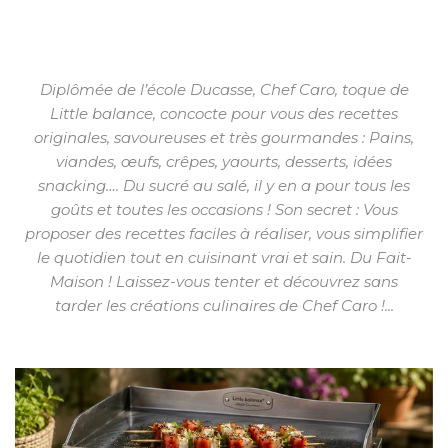
Diplômée de l’école Ducasse, Chef Caro, toque de
Little balance, concocte pour vous des recettes
originales, savoureuses et très gourmandes : Pains,
viandes, œufs, crêpes, yaourts, desserts, idées
snacking…. Du sucré au salé, il y en a pour tous les
goûts et toutes les occasions ! Son secret : Vous
proposer des recettes faciles à réaliser, vous simplifier
le quotidien tout en cuisinant vrai et sain. Du Fait-
Maison ! Laissez-vous tenter et découvrez sans
tarder les créations culinaires de Chef Caro !...