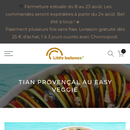
Aller
🌴
Fermeture estivale du 8 au 23 août. Les
commandes seront expédiées à partir du 24 août. Bel
au
été à tous ! ☀️
contenu
Paiement plusieurs fois sans frais. Livraison gratuite dès
25 € d'achat, 1 à 3 jours ouvrés avec Chronopost.
0
TIAN PROVENÇAL AU EASY
VEGGIE