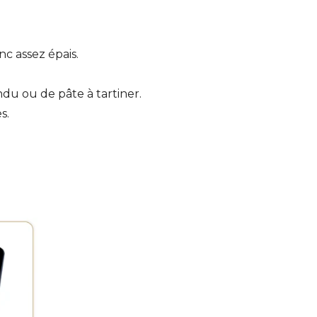
c assez épais.
u ou de pâte à tartiner.
s.