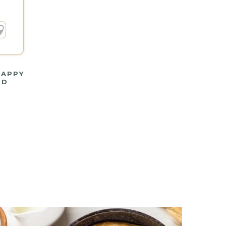
HAPPY
RD