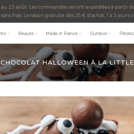
au 23 août. Les commandes seront expédiées à partir du 2
sans frais. Livraison gratuite dès 25 € d'achat, 1 à 3 jour
ctro
Beauté
Made in France
Outdoor
Filtrati
 CHOCOLAT HALLOWEEN À LA LITTLE