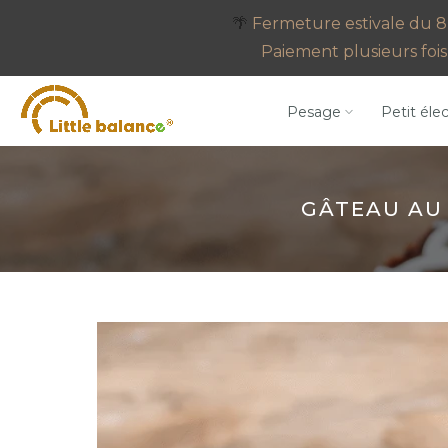
Aller
🌴
Fermeture estivale du 8 
au
Paiement plusieurs fois 
contenu
Pesage
Petit éle
GÂTEAU AU