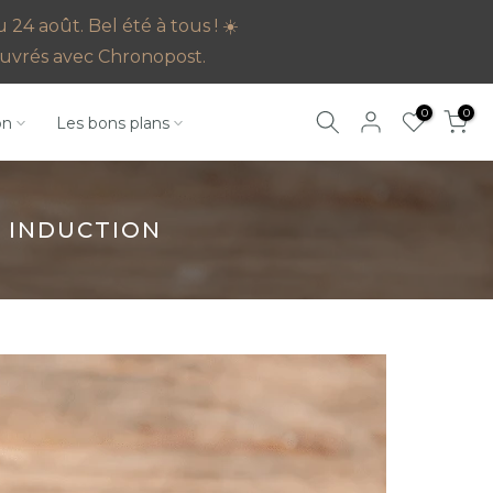
4 août. Bel été à tous ! ☀️
s ouvrés avec Chronopost.
0
0
on
Les bons plans
 INDUCTION