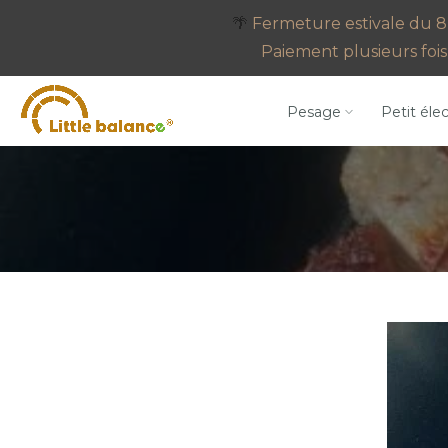
Aller
🌴
Fermeture estivale du 8 
au
Paiement plusieurs fois 
contenu
Pesage
Petit éle