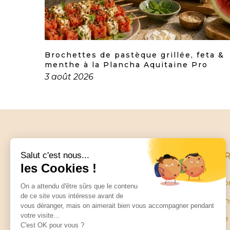
uction
Brochettes de pastèque grillée, feta &
menthe à la Plancha Aquitaine Pro
3 août 2026
INFO
Conditio
Mentions
Little balance
Garantie
ZA Les Petites Ruelles