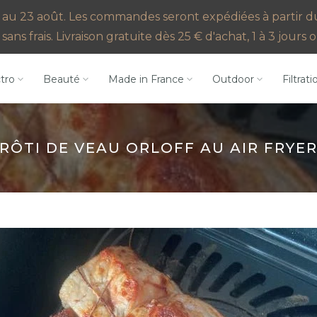
au 23 août. Les commandes seront expédiées à partir du 2
sans frais. Livraison gratuite dès 25 € d'achat, 1 à 3 jour
ctro
Beauté
Made in France
Outdoor
Filtrati
RÔTI DE VEAU ORLOFF AU AIR FRYE