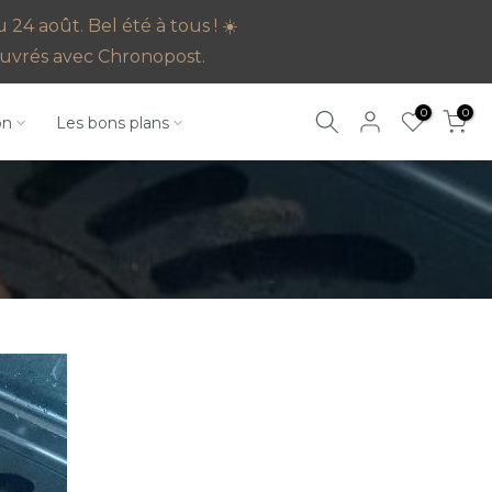
4 août. Bel été à tous ! ☀️
s ouvrés avec Chronopost.
0
0
on
Les bons plans
R