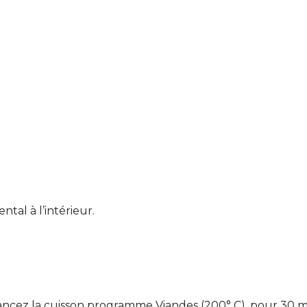
tal à l’intérieur.
t lancez la cuisson programme Viandes (200° C), pour 30 m