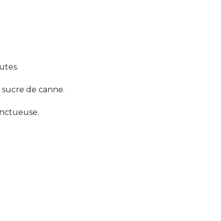
utes.
e sucre de canne.
onctueuse.