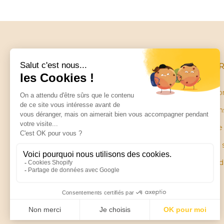
INFO
Conditio
Mentions
Little balance
Garantie
ZA Les Petites Ruelles
28130 SAINT PIAT
Plan du 
Pièces 
Contactez-nous