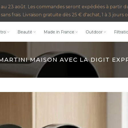
au 23 août. Les commandes seront expédiées à partir du 2
sans frais. Livraison gratuite dès 25 € d'achat, 1 à 3 jour
ctro
Beauté
Made in France
Outdoor
Filtrati
MARTINI MAISON AVEC LA DIGIT EXP