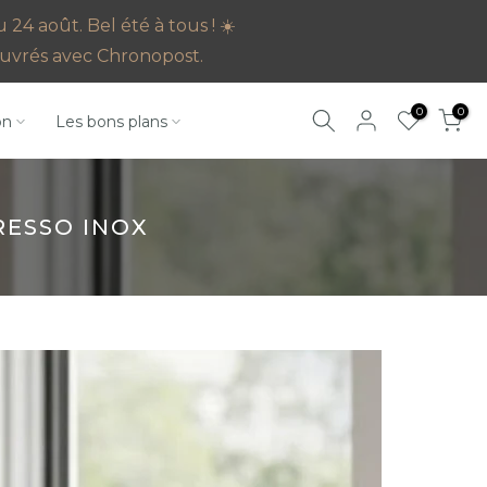
4 août. Bel été à tous ! ☀️
s ouvrés avec Chronopost.
0
0
on
Les bons plans
RESSO INOX