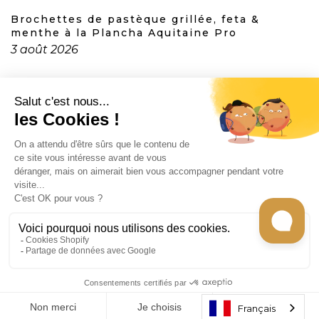
Brochettes de pastèque grillée, feta &
menthe à la Plancha Aquitaine Pro
3 août 2026
CONTACT
INFORMATION
EN SAVOIR PLUS
RECEVEZ LES RECETTES DE CHEF CARO
Tous les droits sont réservés © 2026
Gecko
store -
Français
Developed by
The4