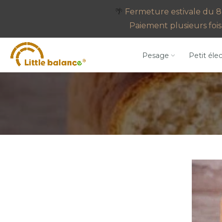
Aller
🌴
Fermeture estivale du 8 
au
Paiement plusieurs fois 
contenu
Pesage
Petit éle