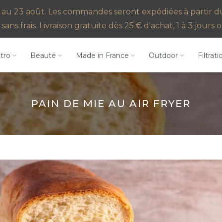
au 23 août. Les commandes seront expédiées à partir du 2
sans frais. Livraison gratuite dès 25 € d'achat, 1 à 3 jour
ctro
Beauté
Made in France
Outdoor
Filtrati
PAIN DE MIE AU AIR FRYER