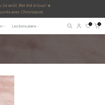
4 août. Bel été à tous ! ☀️
s ouvrés avec Chronopost.
0
0
on
Les bons plans