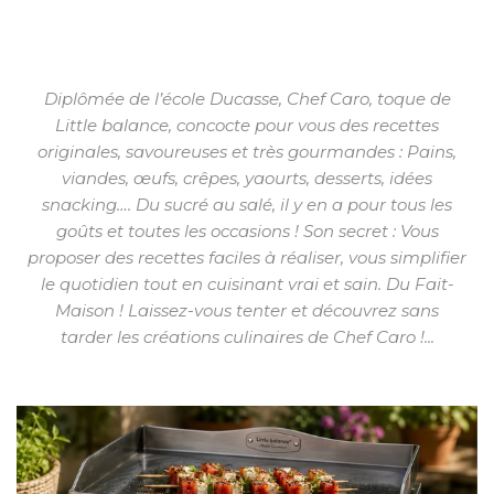
Diplômée de l’école Ducasse, Chef Caro, toque de
Little balance, concocte pour vous des recettes
originales, savoureuses et très gourmandes : Pains,
viandes, œufs, crêpes, yaourts, desserts, idées
snacking…. Du sucré au salé, il y en a pour tous les
goûts et toutes les occasions ! Son secret : Vous
proposer des recettes faciles à réaliser, vous simplifier
le quotidien tout en cuisinant vrai et sain. Du Fait-
Maison ! Laissez-vous tenter et découvrez sans
tarder les créations culinaires de Chef Caro !...