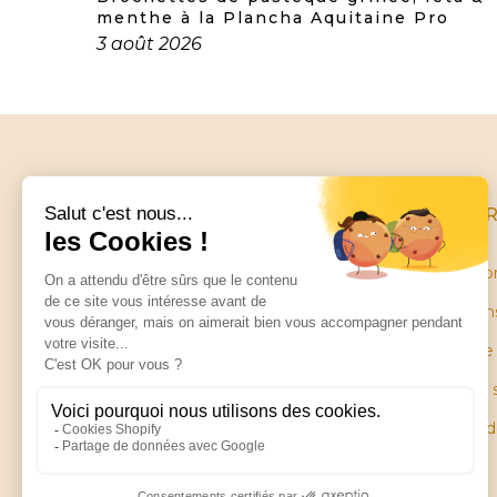
menthe à la Plancha Aquitaine Pro
3 août 2026
INFO
Conditio
Mentions
Little balance
Garantie
ZA Les Petites Ruelles
28130 SAINT PIAT
Plan du 
Pièces 
Contactez-nous