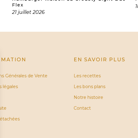
Flex
1
21 juillet 2026
RMATION
EN SAVOIR PLUS
ns Générales de Vente
Les recettes
 légales
Les bons plans
Notre histoire
site
Contact
détachées