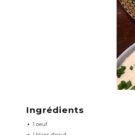
Ingrédients
1 oeuf
1 blanc d'oeuf