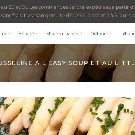
au 23 août. Les commandes seront expédiées à partir du 2
sans frais. Livraison gratuite dès 25 € d'achat, 1 à 3 jour
ctro
Beauté
Made in France
Outdoor
Filtrati
SSELINE À L'EASY SOUP ET AU LITT