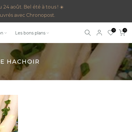
4 août. Bel été à tous ! ☀️
s ouvrés avec Chronopost.
0
0
on
Les bons plans
LE HACHOIR