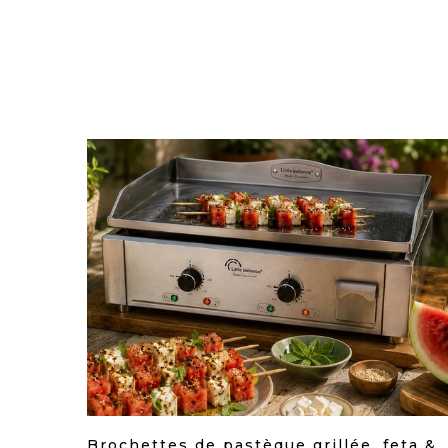
uction
Brochettes de pastèque grillée, feta &