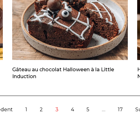
Gâteau au chocolat Halloween à la Little
Induction
édent
1
2
3
4
5
…
17
S