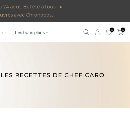
4 août. Bel été à tous ! ☀️
s ouvrés avec Chronopost.
0
0
on
Les bons plans
LES RECETTES DE CHEF CARO