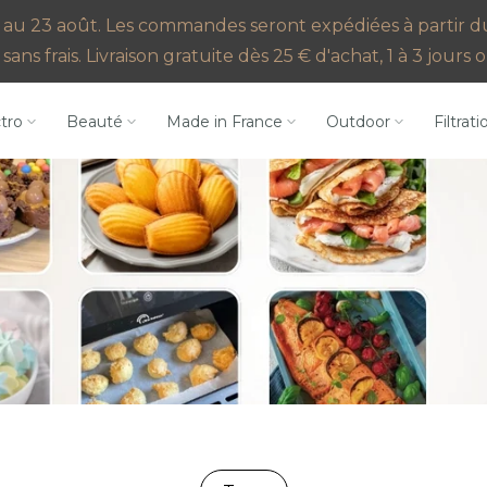
au 23 août. Les commandes seront expédiées à partir du 2
sans frais. Livraison gratuite dès 25 € d'achat, 1 à 3 jour
ctro
Beauté
Made in France
Outdoor
Filtrati