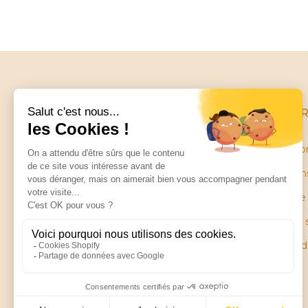
INFO
Conditio
Mentions
Little balance
Garantie
ZA Les Petites Ruelles
28130 SAINT PIAT
Plan du 
Pièces 
Contactez-nous