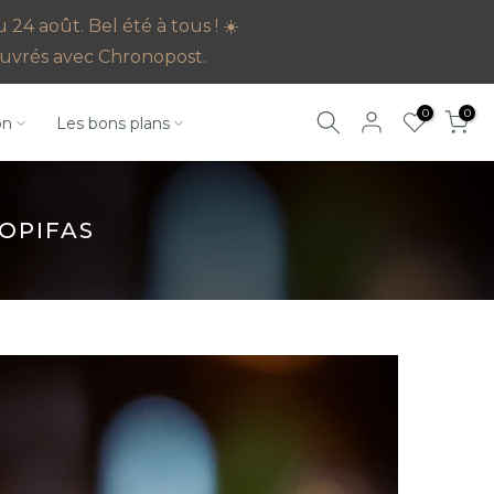
4 août. Bel été à tous ! ☀️
s ouvrés avec Chronopost.
0
0
on
Les bons plans
OPIFAS