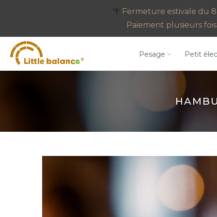
Go
🌴
Fermeture estivale du 8 
to
Paiement plusieurs fois 
content
Pesage
Petit éle
HAMBU