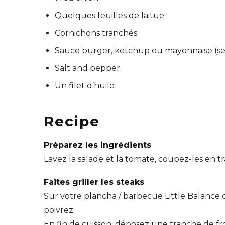
Quelques feuilles de laitue
Cornichons tranchés
Sauce burger, ketchup ou mayonnaise (sel
Salt and pepper
Un filet d’huile
Recipe
Préparez les ingrédients
Lavez la salade et la tomate, coupez-les en t
Faites griller les steaks
Sur votre plancha / barbecue Little Balance ou
poivrez.
En fin de cuisson, déposez une tranche de 