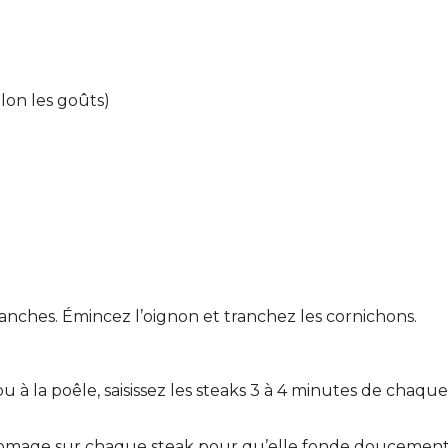
on les goûts)
ranches. Émincez l’oignon et tranchez les cornichons.
 à la poêle, saisissez les steaks 3 à 4 minutes de chaque 
fromage sur chaque steak pour qu’elle fonde doucement