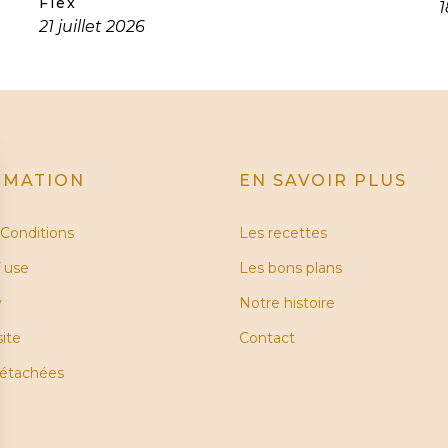
Flex
1
21 juillet 2026
RMATION
EN SAVOIR PLUS
Conditions
Les recettes
 use
Les bons plans
y
Notre histoire
site
Contact
détachées