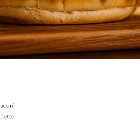
hacun)
clette