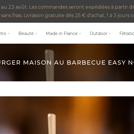
au 23 août. Les commandes seront expédiées à partir du 2
sans frais. Livraison gratuite dès 25 € d'achat, 1 à 3 jour
ctro
Beauté
Made in France
Outdoor
Filtrati
RGER MAISON AU BARBECUE EASY N