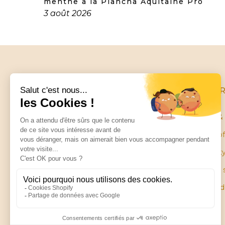
menthe à la Plancha Aquitaine Pro
3 août 2026
INFO
Terms & 
Terms of
Little balance
Warrant
ZA Les Petites Ruelles
28130 SAINT PIAT
Plan du 
Pièces 
Contact us