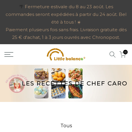
Aller
🌴
Fermeture estivale du 8 au 23 août. Les
commandes seront expédiées à partir du 24 août. Bel
au
été à tous ! ☀️
contenu
Paiement plusieurs fois sans frais. Livraison gratuite dès
25 € d'achat, 1 à 3 jours ouvrés avec Chronopost.
0
LES RECETTES DE CHEF CARO
Tous