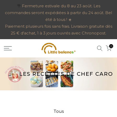
Aller
🌴
Fermeture estivale du 8 au 23 août. Les
commandes seront expédiées à partir du 24 août. Bel
au
été à tous ! ☀️
contenu
Paiement plusieurs fois sans frais. Livraison gratuite dès
25 € d'achat, 1 à 3 jours ouvrés avec Chronopost.
0
LES RECETTES DE CHEF CARO
Tous