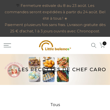
Aller
🌴
Fermeture estivale du 8 au 23 août. Les
commandes seront expédiées à partir du 24 août. Bel
au
été à tous ! ☀️
contenu
Paiement plusieurs fois sans frais. Livraison gratuite dès
25 € d'achat, 1 à 3 jours ouvrés avec Chronopost.
0
LES RECETTES DE CHEF CARO
Tous