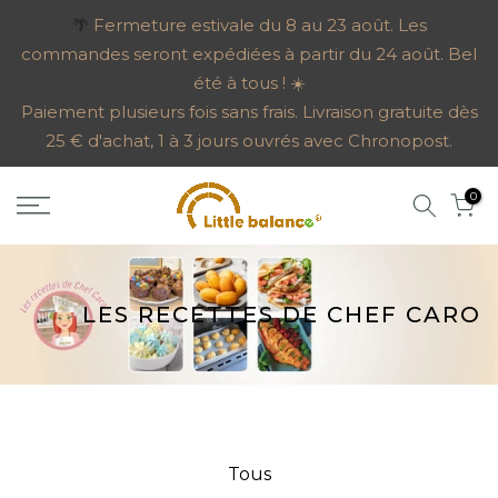
Aller
🌴
Fermeture estivale du 8 au 23 août. Les
commandes seront expédiées à partir du 24 août. Bel
au
été à tous ! ☀️
contenu
Paiement plusieurs fois sans frais. Livraison gratuite dès
25 € d'achat, 1 à 3 jours ouvrés avec Chronopost.
0
LES RECETTES DE CHEF CARO
Tous